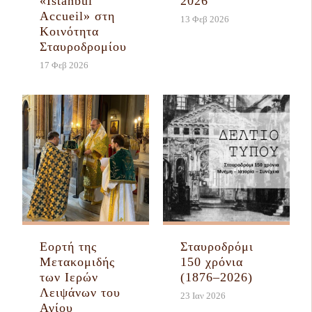
«Istanbul
2026
Accueil» στη
13 Φεβ 2026
Κοινότητα
Σταυροδρομίου
17 Φεβ 2026
Εορτή της
Σταυροδρόμι
Μετακομιδής
150 χρόνια
των Ιερών
(1876–2026)
Λειψάνων του
23 Ιαν 2026
Αγίου